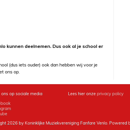
nlo kunnen deelnemen. Dus ook al je school er
ool (dus iets ouder) ook dan hebben wij voor je
t ons op.
 ons op sociale media
Lees hier onze
privacy policy
ebook
agram
tube
ght 2026 by Koninklijke Muziekvereniging Fanfare Venlo. Powered