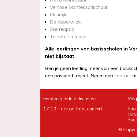
Venlose Montessorischool
Kleurrijk
De Koperwiek
Sterrenpad
Talentencampus
Alle leerlingen van basisscholen in Ve
niet bijstaat.
Ben je geen leerling meer van een basissch
een passend traject. Neem dan
contact
me
Eerstvolgende activiteiten
Volg
17-10: Trick or Träöt concert
Fac
Inst
You
© Copyri