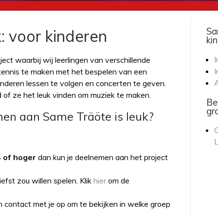
Sa
: voor kinderen
ki
I
ject waarbij wij leerlingen van verschillende
I
kennis te maken met het bespelen van een
nderen lessen te volgen en concerten te geven.
d of ze het leuk vinden om muziek te maken.
Be
gr
men aan Same Träöte is leuk?
G
L
4 of hoger
dan kun je deelnemen aan het project
iefst zou willen spelen. Klik
hier
om de
n contact met je op om te bekijken in welke groep