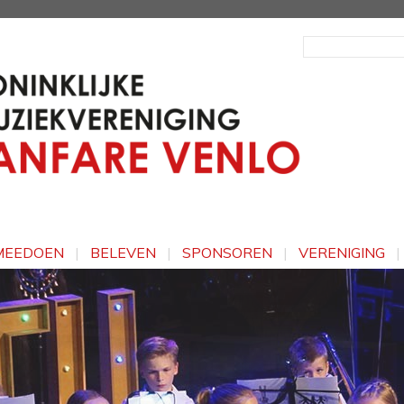
MEEDOEN
|
BELEVEN
|
SPONSOREN
|
VERENIGING
|