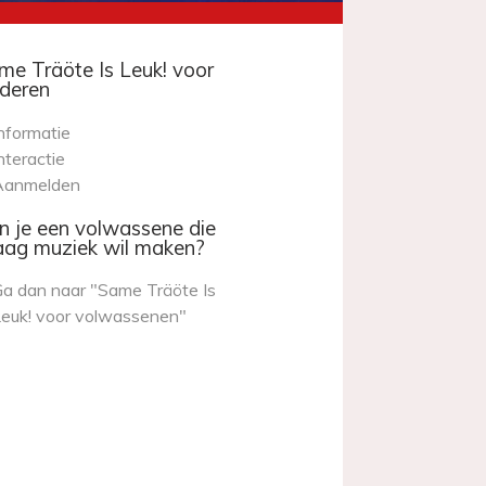
me Träöte Is Leuk! voor
nderen
nformatie
nteractie
Aanmelden
n je een volwassene die
aag muziek wil maken?
a dan naar "Same Träöte Is
euk! voor volwassenen"