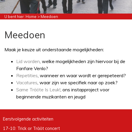
U bent hier:
Home
> Meedoen
Meedoen
Maak je keuze uit onderstaande mogelijkheden:
Lid worden
, welke mogelijkheden zijn hiervoor bij de
Fanfare Venlo?
Repetities
, wanneer en waar wordt er gerepeteerd?
Vacatures
, waar zijn we specifiek naar op zoek?
Same Träöte Is Leuk!
, ons instapproject voor
beginnende muzikanten en jeugd
Eerstvolgende activiteiten
17-10: Trick or Träöt concert